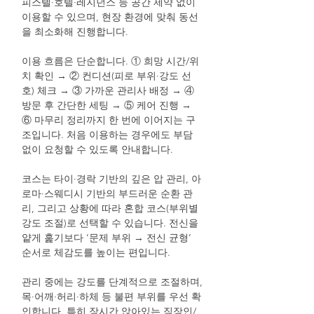
피스텔·호텔·레지던스 등 공간 제약 없이
이용할 수 있으며, 현장 환경에 맞춰 동선
을 최소화해 진행합니다.
이용 흐름은 단순합니다. ① 희망 시간/위
치 확인 → ② 컨디션(피로 부위·강도 선
호) 체크 → ③ 가까운 관리사 배정 → ④
방문 후 간단한 세팅 → ⑤ 케어 진행 →
⑥ 마무리 정리까지 한 번에 이어지는 구
조입니다. 처음 이용하는 경우에도 부담
없이 요청할 수 있도록 안내합니다.
코스는 타이·경락 기반의 깊은 압 관리, 아
로마·스웨디시 기반의 부드러운 순환 관
리, 그리고 상황에 따라 혼합 코스(부위별
강도 조절)로 선택할 수 있습니다. 전신을
얕게 훑기보다 ‘문제 부위 → 전신 균형’
순서로 체감도를 높이는 편입니다.
관리 중에는 강도를 단계적으로 조절하며,
목·어깨·허리·하체 등 불편 부위를 우선 확
인합니다. 특히 장시간 앉아있는 직장인/