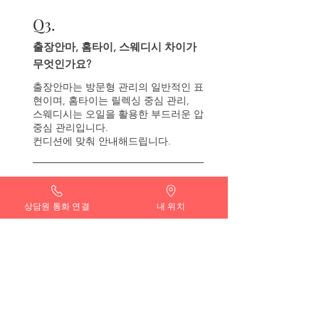
Q
3.
출장안마, 홈타이, 스웨디시 차이가
무엇인가요?
출장안마는 방문형 관리의 일반적인 표
현이며, 홈타이는 릴렉싱 중심 관리,
스웨디시는 오일을 활용한 부드러운 압
중심 관리입니다.
컨디션에 맞춰 안내해드립니다.
상담원 통화 연결
내 위치
Q4.
{area_name} 24시 출장마사지 예약
은 어떻게 하나요?
연중무휴 24시간 상담을 통해 예약이
가능하며, 희망 시간과 지역을 말씀해
주시면
가장 가까운 관리사로 빠르게 배정해드