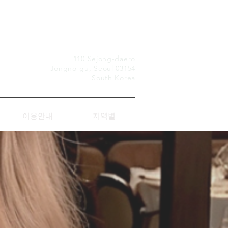
Premium Home Care
110 Sejong-daero
Jongno-gu, Seoul 03154
South Korea
이용안내
지역별