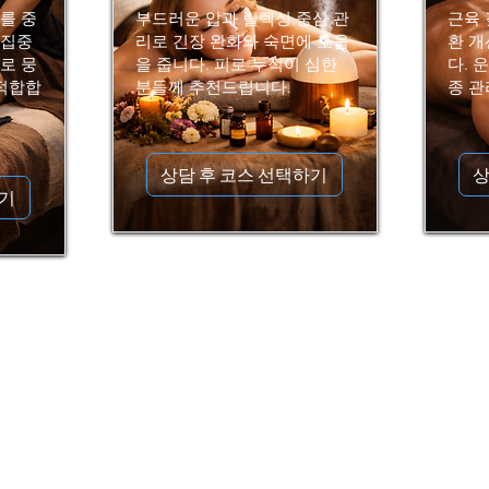
를 중
부드러운 압과 릴렉싱 중심 관
근육 
 집중
리로 긴장 완화와 숙면에 도움
환 개
로 뭉
을 줍니다. 피로 누적이 심한
다. 
 적합합
분들께 추천드립니다.
종 관
상담 후 코스 선택하기
상
하기