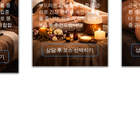
를 중
부드러운 압과 릴렉싱 중심 관
근육 
 집중
리로 긴장 완화와 숙면에 도움
환 개
로 뭉
을 줍니다. 피로 누적이 심한
다. 
 적합합
분들께 추천드립니다.
종 관
상담 후 코스 선택하기
상
하기