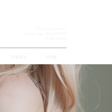
Premium Home Care
110 Sejong-daero
Jongno-gu, Seoul 03154
South Korea
이용안내
지역별