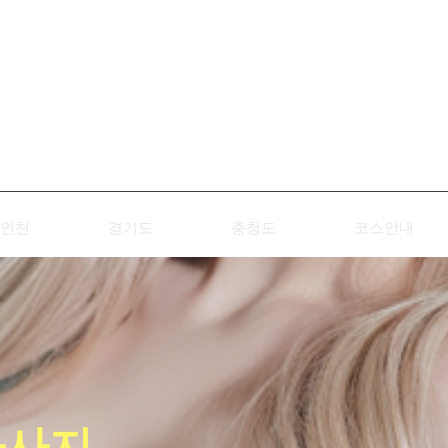
인천
경기도
충청도
코스안내
마사지